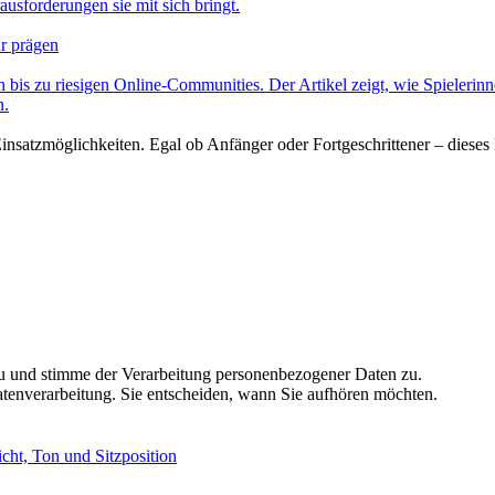
sforderungen sie mit sich bringt.
r prägen
is zu riesigen Online-Communities. Der Artikel zeigt, wie Spielerin
n.
nsatzmöglichkeiten. Egal ob Anfänger oder Fortgeschrittener – dieses
u und stimme der Verarbeitung personenbezogener Daten zu.
atenverarbeitung. Sie entscheiden, wann Sie aufhören möchten.
cht, Ton und Sitzposition