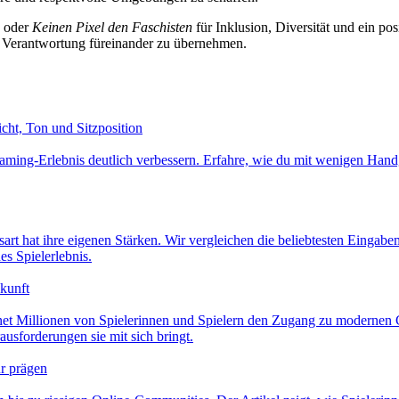
oder
Keinen Pixel den Faschisten
für Inklusion, Diversität und ein po
h Verantwortung füreinander zu übernehmen.
cht, Ton und Sitzposition
ming-Erlebnis deutlich verbessern. Erfahre, wie du mit wenigen Handg
art hat ihre eigenen Stärken. Wir vergleichen die beliebtesten Eingabe
es Spielerlebnis.
kunft
et Millionen von Spielerinnen und Spielern den Zugang zu modernen G
sforderungen sie mit sich bringt.
r prägen