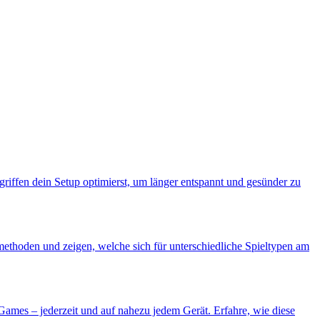
riffen dein Setup optimierst, um länger entspannt und gesünder zu
methoden und zeigen, welche sich für unterschiedliche Spieltypen am
ames – jederzeit und auf nahezu jedem Gerät. Erfahre, wie diese