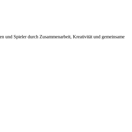
nen und Spieler durch Zusammenarbeit, Kreativität und gemeinsame