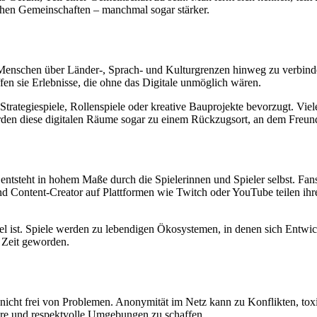
chen Gemeinschaften – manchmal sogar stärker.
t, Menschen über Länder-, Sprach- und Kulturgrenzen hinweg zu verbin
 sie Erlebnisse, die ohne das Digitale unmöglich wären.
 Strategiespiele, Rollenspiele oder kreative Bauprojekte bevorzugt. Vie
den diese digitalen Räume sogar zu einem Rückzugsort, an dem Freunds
entsteht in hohem Maße durch die Spielerinnen und Spieler selbst. Fans
nd Content-Creator auf Plattformen wie Twitch oder YouTube teilen ih
del ist. Spiele werden zu lebendigen Ökosystemen, in denen sich Entw
r Zeit geworden.
 nicht frei von Problemen. Anonymität im Netz kann zu Konflikten, t
here und respektvolle Umgebungen zu schaffen.