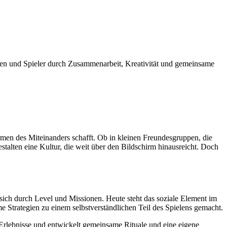
nen und Spieler durch Zusammenarbeit, Kreativität und gemeinsame
men des Miteinanders schafft. Ob in kleinen Freundesgruppen, die
talten eine Kultur, die weit über den Bildschirm hinausreicht. Doch
sich durch Level und Missionen. Heute steht das soziale Element im
trategien zu einem selbstverständlichen Teil des Spielens gemacht.
t Erlebnisse und entwickelt gemeinsame Rituale und eine eigene