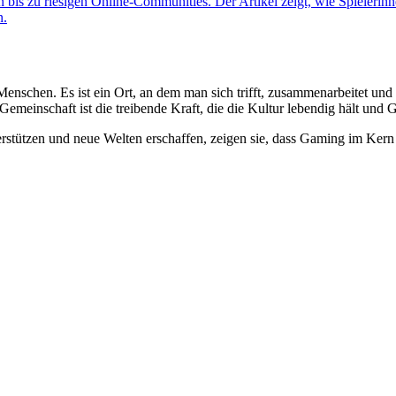
is zu riesigen Online-Communities. Der Artikel zeigt, wie Spielerin
n.
Menschen. Es ist ein Ort, an dem man sich trifft, zusammenarbeitet und 
Gemeinschaft ist die treibende Kraft, die die Kultur lebendig hält und
terstützen und neue Welten erschaffen, zeigen sie, dass Gaming im Kern