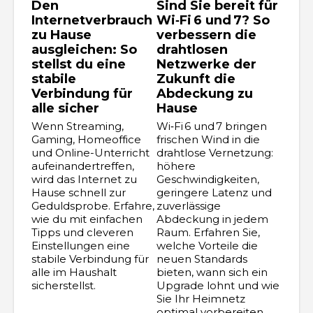
Den
Sind Sie bereit für
Internetverbrauch
Wi‑Fi 6 und 7? So
zu Hause
verbessern die
ausgleichen: So
drahtlosen
stellst du eine
Netzwerke der
stabile
Zukunft die
Verbindung für
Abdeckung zu
alle sicher
Hause
Wenn Streaming,
Wi‑Fi 6 und 7 bringen
Gaming, Homeoffice
frischen Wind in die
und Online-Unterricht
drahtlose Vernetzung:
aufeinandertreffen,
höhere
wird das Internet zu
Geschwindigkeiten,
Hause schnell zur
geringere Latenz und
Geduldsprobe. Erfahre,
zuverlässige
wie du mit einfachen
Abdeckung in jedem
Tipps und cleveren
Raum. Erfahren Sie,
Einstellungen eine
welche Vorteile die
stabile Verbindung für
neuen Standards
alle im Haushalt
bieten, wann sich ein
sicherstellst.
Upgrade lohnt und wie
Sie Ihr Heimnetz
optimal vorbereiten.