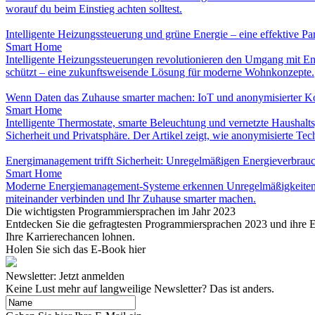
worauf du beim Einstieg achten solltest.
Intelligente Heizungssteuerung und grüne Energie – eine effektive Par
Smart Home
Intelligente Heizungssteuerungen revolutionieren den Umgang mit Ene
schützt – eine zukunftsweisende Lösung für moderne Wohnkonzepte.
Wenn Daten das Zuhause smarter machen: IoT und anonymisierter K
Smart Home
Intelligente Thermostate, smarte Beleuchtung und vernetzte Haushal
Sicherheit und Privatsphäre. Der Artikel zeigt, wie anonymisierte T
Energi­management trifft Sicherheit: Unregelmäßigen Energieverbrauc
Smart Home
Moderne Energiemanagement-Systeme erkennen Unregelmäßigkeiten im 
miteinander verbinden und Ihr Zuhause smarter machen.
Die wichtigsten Programmiersprachen im Jahr 2023
Entdecken Sie die gefragtesten Programmiersprachen 2023 und ihre Ei
Ihre Karrierechancen lohnen.
Holen Sie sich das E-Book hier
Newsletter: Jetzt anmelden
Keine Lust mehr auf langweilige Newsletter? Das ist anders.