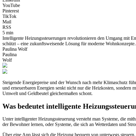
YouTube
Pinterest
TikTok
Mail
RSS
5 min
Intelligente Heizungssteuerungen revolutionieren den Umgang mit Ene
schützt – eine zukunftsweisende Lösung für moderne Wohnkonzepte.
Paulina Wolf
Paulina
Wolf
Steigende Energiepreise und der Wunsch nach mehr Klimaschutz führe
und erneuerbaren Energien senkt nicht nur die Heizkosten, sondern m
Umwelt und Geldbeutel gleichermaßen schont.
Was bedeutet intelligente Heizungssteuer
Unter intelligenter Heizungssteuerung versteht man Systeme, die mit
der Bewohner lernen, oder Systeme, die sich an Wetterdaten und Stro
Über eine App lässt sich die Heizung bequem von unterwegs steuern.