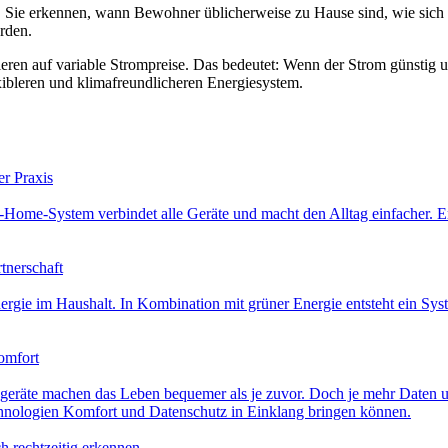
 Sie erkennen, wann Bewohner üblicherweise zu Hause sind, wie sich 
rden.
 auf variable Strompreise. Das bedeutet: Wenn der Strom günstig und g
xibleren und klimafreundlicheren Energiesystem.
er Praxis
-Home-System verbindet alle Geräte und macht den Alltag einfacher. Erfa
tnerschaft
rgie im Haushalt. In Kombination mit grüner Energie entsteht ein Sys
omfort
tsgeräte machen das Leben bequemer als je zuvor. Doch je mehr Daten 
echnologien Komfort und Datenschutz in Einklang bringen können.
h rechtzeitig erkennen