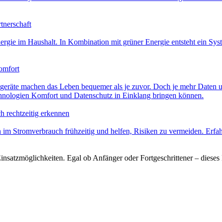
tnerschaft
rgie im Haushalt. In Kombination mit grüner Energie entsteht ein Sys
omfort
tsgeräte machen das Leben bequemer als je zuvor. Doch je mehr Daten 
echnologien Komfort und Datenschutz in Einklang bringen können.
h rechtzeitig erkennen
Stromverbrauch frühzeitig und helfen, Risiken zu vermeiden. Erfahre
nsatzmöglichkeiten. Egal ob Anfänger oder Fortgeschrittener – dieses