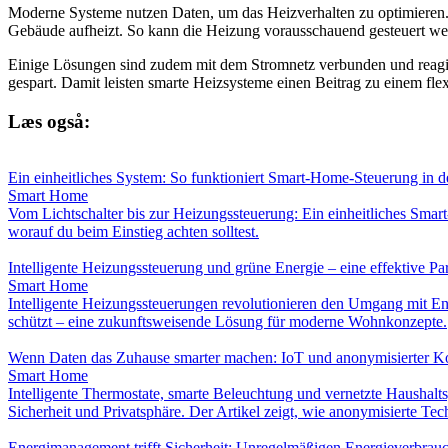
Moderne Systeme nutzen Daten, um das Heizverhalten zu optimieren.
Gebäude aufheizt. So kann die Heizung vorausschauend gesteuert we
Einige Lösungen sind zudem mit dem Stromnetz verbunden und reagieren
gespart. Damit leisten smarte Heizsysteme einen Beitrag zu einem fle
Læs også:
Ein einheitliches System: So funktioniert Smart-Home-Steuerung in d
Smart Home
Vom Lichtschalter bis zur Heizungssteuerung: Ein einheitliches Smart
worauf du beim Einstieg achten solltest.
Intelligente Heizungssteuerung und grüne Energie – eine effektive Par
Smart Home
Intelligente Heizungssteuerungen revolutionieren den Umgang mit Ene
schützt – eine zukunftsweisende Lösung für moderne Wohnkonzepte.
Wenn Daten das Zuhause smarter machen: IoT und anonymisierter K
Smart Home
Intelligente Thermostate, smarte Beleuchtung und vernetzte Haushal
Sicherheit und Privatsphäre. Der Artikel zeigt, wie anonymisierte T
Energi­management trifft Sicherheit: Unregelmäßigen Energieverbrauc